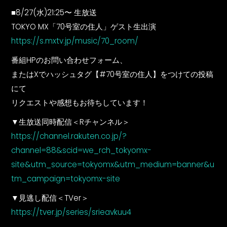
■8/27(水)21:25〜 生放送
TOKYO MX「70号室の住人」ゲスト生出演
https://s.mxtv.jp/music/70_room/
番組HPのお問い合わせフォーム、
またはXでハッシュタグ【#70号室の住人】をつけての投稿
にて
リクエストや感想もお待ちしています！
▼生放送同時配信＜Rチャンネル＞
https://channel.rakuten.co.jp/?
channel=88&scid=we_rch_tokyomx-
site&utm_source=tokyomx&utm_medium=banner&u
tm_campaign=tokyomx-site
▼見逃し配信＜TVer＞
https://tver.jp/series/srieavkuu4